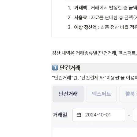
1
.
거래액 
: 거래에서 발생한 총 금
2
.
사용료 :
 자료를 판매한 총 금액
3
.
예상 정산액 :
 최종 정산 비율 적
정산 내역은 거래종류별(단건거래, 엑스퍼트,
 단건거래
“단건거래”란, ‘단건결제’와 ‘이용권’을 이