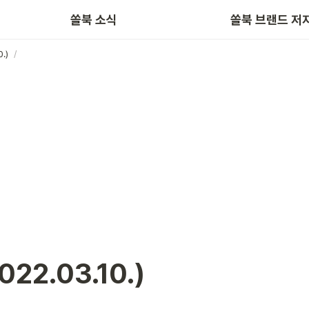
쏠북 소식
쏠북 브랜드 저
.)
/
22.03.10.)